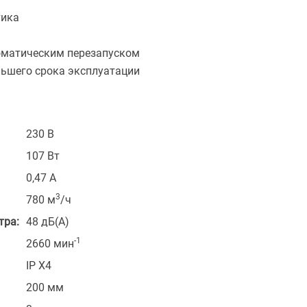
тика
томатическим перезапуском
ьшего срока эксплуатации
230 В
107 Вт
0,47 А
3
780 м
/ч
тра:
48 дБ(А)
-1
2660 мин
IP X4
200 мм