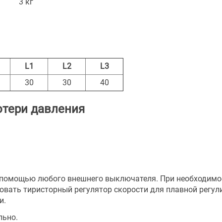
3 кг
L1
L2
L3
30
30
40
отери давления
 помощью любого внешнего выключателя. При необходимо
вать тиристорный регулятор скорости для плавной регул
и.
льно.