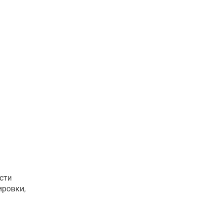
сти
ировки,