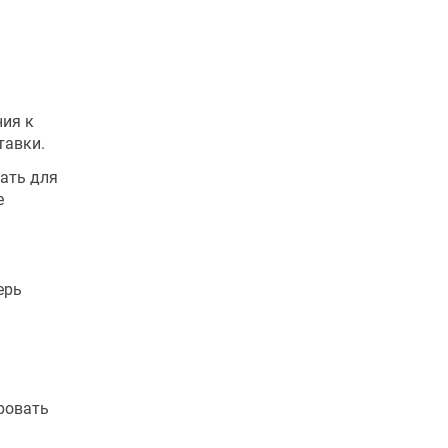
ния к
тавки.
ать для
е
ерь
ровать