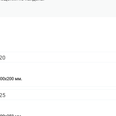
х20
00х200 мм.
х25