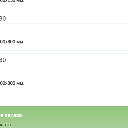
00х250 мм.
х30
00х300 мм.
х30
00х300 мм.
е заказа
плата