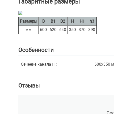
Габаритные размеры
Размеры
B
B1
B2
H
H1
h3
мм
600
620
640
350
370
390
Особенности
Сечение канала
:
600х350
м
Отзывы
Со