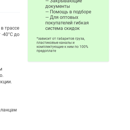
— Закрывающие
документы
— Помощь в подборе
— Для оптовых
покупателей гибкая
в трассе
система скидок
 -40°С до
*зависит от габаритов груза,
пластиковые каналы и
комплектующие к ним по 100%
предоплате
м
ю.
укции.
фланцам