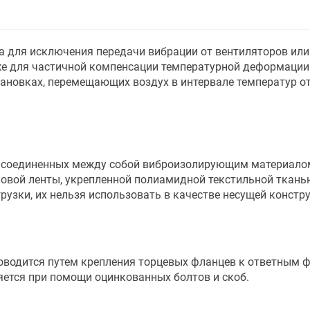
на для исключения передачи вибрации от вентиляторов или
же для частичной компенсации температурной деформации 
новках, перемещающих воздух в интервале температур от
а, соединенных между собой виброизолирующим материало
новой ленты, укрепленной полиамидной текстильной ткань
узки, их нельзя использовать в качестве несущей констр
роводится путем крепления торцевых фланцев к ответным 
яется при помощи оцинкованных болтов и скоб.