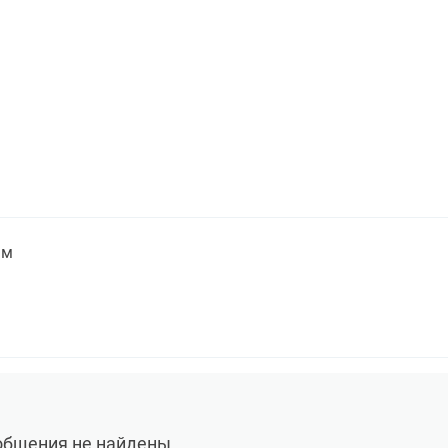
м
общения не найдены