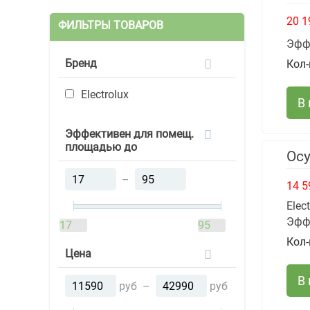
20 1
ФИЛЬТРЫ ТОВАРОВ
Эфф
Бренд
Кол-
Electrolux
В
Эффективен для помещ.
площадью до
Осу
–
14 5
Elec
Эфф
17
95
Кол-
Цена
В
руб
–
руб