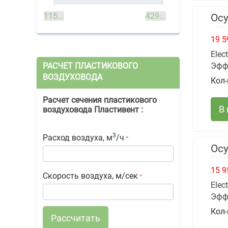
11590
руб
42990
руб
Осу
19 5
Elec
РАСЧЕТ ПЛАСТИКОВОГО
Эфф
ВОЗДУХОВОДА
Кол-
Расчет сечения пластикового
В
воздуховода Пластивент :
3
Расход воздуха, м
/ч
Осу
15 9
Скорость воздуха, м/сек
Elec
Эфф
Кол-
Рассчитать