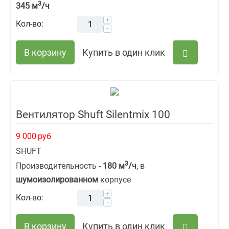
3
345 м
/ч
+
Кол-во:
−
В корзину
Купить в один клик
Вентилятор Shuft Silentmix 100
9 000
руб
SHUFT
3
Производительность -
180 м
/ч
, в
шумоизолированном
корпусе
+
Кол-во:
−
В корзину
Купить в один клик