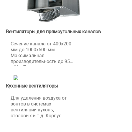
Вентиляторы для прямоугольных каналов
Сечение канала от 400х200
мм до 1000х500 мм.
Максимальная
производительность до 9540
м³/ч. Прямоугольные
вентиляторы Blauberg
используются для систем
приточно-вытяжной
Кухонные вентиляторы
вентиляции для
перемещения воздуха с
Для удаления воздуха от
температурой в диапазоне
зонтов в системах
от -25°С до +55°С.
вентиляции кухонь,
Канальные центробежные
столовых и т.д. Корпус
вентиляторы Вентс сняты с
шумоизолированный, легко
производства и не
моется. Блок с двигателем