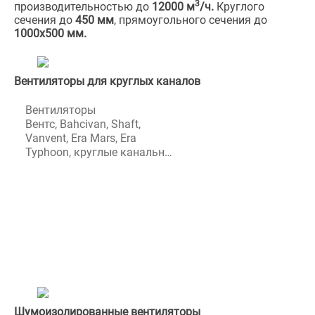
3
производительностью до
12000 м
/ч.
Круглого
сечения до
450 мм
, прямоугольного сечения до
1000х500 мм.
Вентиляторы для круглых каналов
Вентиляторы
Вентс, Bahcivan, Shaft,
Vanvent, Era Mars, Era
Typhoon, круглые канальные
для подключения к
диаметрам от 100 мм до 450
мм. Используются в
приточных и вытяжных
системах вентиляции
различного назначения.
Шумоизолированные вентиляторы