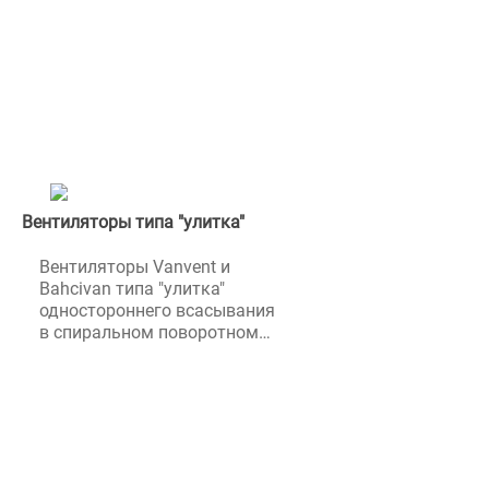
производительностью до
15128 м3/ч для настенного
монтажа, монтажа
непосредственно в канал.
Диаметр от 200 до 800 мм.
Вентиляторы типа "улитка"
Вентиляторы Vanvent и
Ваhcivan типа "улитка"
одностороннего всасывания
в спиральном поворотном
корпусе с
производительностью до
12000 м³/ч. Являются
вентиляторами
центробежного типа,
способны развивать
хороший напор и высокий