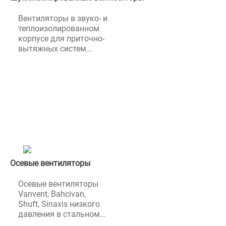
Вентиляторы в звуко- и
теплоизолированном
корпусе для приточно-
вытяжных систем
вентиляции
производительностью до
16870 м3/ч.
Шумоизолированные
вентиляторы Вентс
целесообразно
использовать при высоких
требованиях к уровню шума
вентиляционных систем.
Осевые вентиляторы
Осевые вентиляторы
Vanvent, Bahcivan,
Shuft, Sinaxis низкого
давления в стальном
корпусе