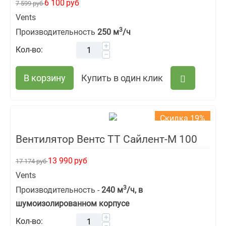
6 100
руб
7 599
руб
Vents
3
Производительность
250 м
/ч
+
Кол-во:
−
В корзину
Купить в один клик
Скидка 19%
Вентилятор Вентс ТТ Сайлент-М 100
13 990
руб
17 174
руб
Vents
3
Производительность -
240 м
/ч, в
шумоизолированном корпусе
+
Кол-во:
−