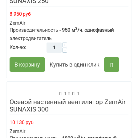
SUNAXIS 250
8 950
руб
ZernAir
3
Производительность -
950 м
/ч, однофазный
электродвигатель
+
Кол-во:
−
В корзину
Купить в один клик
Осевой настенный вентилятор ZernAir
SUNAXIS 300
10 130
руб
ZernAir
3