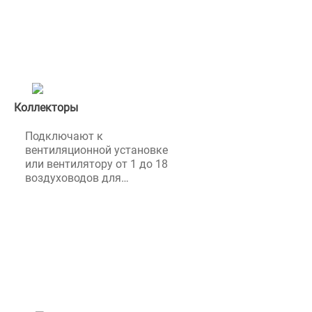
или напольного монтажа.
Данный товар поставляется
после 100 % предоплаты
Коллекторы
Подключают к
вентиляционной установке
или вентилятору от 1 до 18
воздуховодов для
распределения воздуха по
помещениям. Некоторые
модели используют
внутреннюю шумоизоляцию
толщиной 20 мм. Данный
товар поставляется после
100 % предоплаты