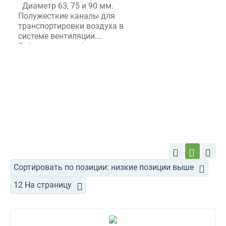
Диаметр 63, 75 и 90 мм.
Полужесткие каналы для
транспортировки воздуха в
системе вентиляции.
Гофрированная форма
выдерживает внешние
нагрузки (заливка бетоном).
Воздуховоды BlauFast
Blauberg изготовлены из
пластика.
Сортировать по позиции: низкие позиции выше
12 На страницу