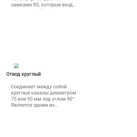
замками RS, которые входят
в комплект. Муфта круглая
Blauberg BlauFast доступна в
размерах 63, 75 и 90 мм.
Отвод круглый
Соединяет между собой
круглые каналы диаметром
75 или 90 мм под углом 90°.
Является одним из
соединительных элементов
системы полужестких
гофрированных
воздуховодов. Отвод
круглый Blauberg