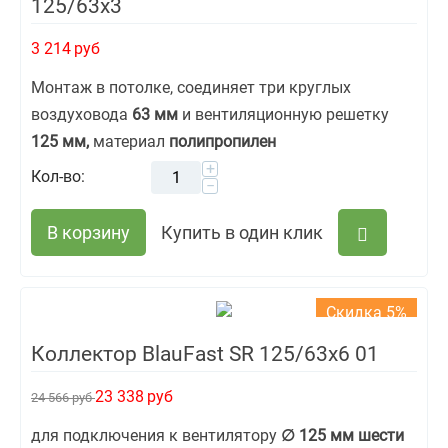
125/63x3
3 214
руб
Монтаж в потолке, соединяет три круглых
воздуховода
63 мм
и вентиляционную решетку
125 мм,
материал
полипропилен
+
Кол-во:
−
В корзину
Купить в один клик
Скидка 5%
Коллектор BlauFast SR 125/63x6 01
23 338
руб
24 566
руб
для подключения к вентилятору
∅ 125 мм шести