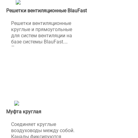
​Решетки вентиляционные BlauFast
Решетки вентиляционные
круглые и прямоугольные
для систем вентиляции на
базе системы BlauFast.
Предназначены для
распределения
воздуха, подсоединяются к
каналам через адаптер
решеток (пленумы). Эти
товары поставляются после
100% предоплаты
Муфта круглая
Соединяет круглые
воздуховоды между собой.
Каналы фиксируются