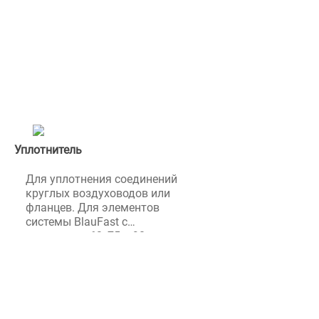
решеток или отверстий в
коллекторах. Элементы
системы полужестких
воздуховодов Blauberg
BlauFast.
Уплотнитель
Для уплотнения соединений
круглых воздуховодов или
фланцев. Для элементов
системы BlauFast с
диаметром 63, 75 и 90 мм.
Уплотнитель круглый
BlauFast RL изготовлен из
каучука.