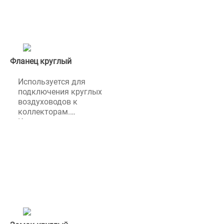
BlauFastизготовлен из ПВХ.
Фланец круглый
Используется для
подключения круглых
воздуховодов к
коллекторам.
Комплектуются замками
для фиксации круглых
воздуховодов.&nbsp;Фланец
круглый Blaufast изготовлен
из полипропилена.