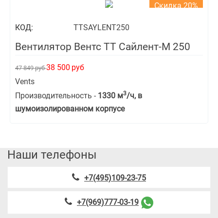
Скидка 20%
КОД:
TTSAYLENT250
Вентилятор Вентс ТТ Сайлент-М 250
38 500
руб
47 849
руб
Vents
3
Производительность -
1330 м
/ч, в
шумоизолированном корпусе
Наши телефоны
+7(495)109-23-75
+7(969)777-03-19