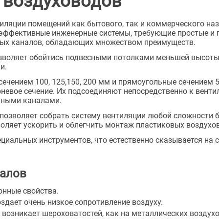
 воздуховодов
ляции помещений как бытового, так и коммерческого наз
эффективные инженерные системы, требующие простые и 
ных каналов, обладающих множеством преимуществ.
воляет обойтись подвесными потолками меньшей высоты, 
ки.
сечением 100, 125,150, 200 мм и прямоугольные сечением 5
рневое сечение. Их подсоединяют непосредственно к венти
ьными каналами.
озволяет собрать систему вентиляции любой сложности бы
оляет ускорить и облегчить монтаж пластиковых воздухо
иальных инструментов, что естественно сказывается на 
налов
онные свойства.
оздает очень низкое сопротивление воздуху.
 возникает шероховатостей, как на металлических воздухо