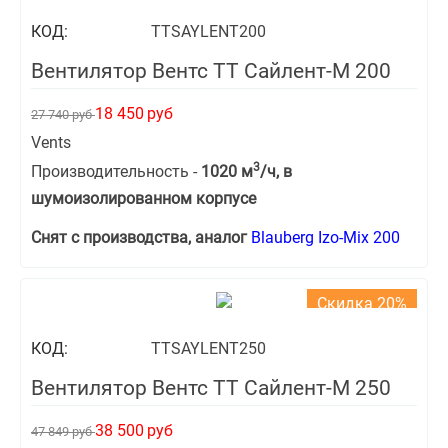
КОД:
TTSAYLENT200
Вентилятор Вентс ТТ Сайлент-М 200
18 450
руб
27 740
руб
Vents
3
Производительность -
1020 м
/ч, в
шумоизолированном корпусе
Снят с производства, аналог
Blauberg Izo-Mix 200
Скидка 20%
КОД:
TTSAYLENT250
Вентилятор Вентс ТТ Сайлент-М 250
38 500
руб
47 849
руб