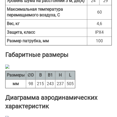
Уровень шума на расстоянии 3 м, дБ(А)
24
29
Максимальная температура
60
перемещаемого воздуха, С
Вес, кг
4,6
Защита, класс
IPХ4
Размер патрубка, мм
100
Габаритные размеры
Размеры
∅D
B
В1
Н
L
мм
98
215
243
237
505
Диаграмма аэродинамических
характеристик